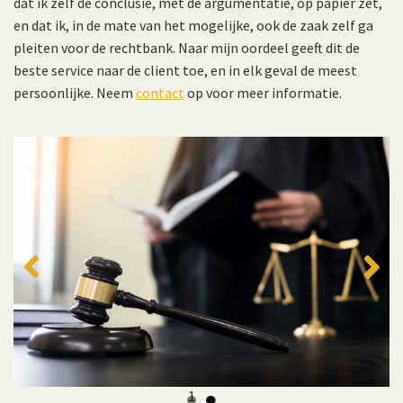
dat ik zelf de conclusie, met de argumentatie, op papier zet,
en dat ik, in de mate van het mogelijke, ook de zaak zelf ga
pleiten voor de rechtbank. Naar mijn oordeel geeft dit de
beste service naar de client toe, en in elk geval de meest
persoonlijke. Neem
contact
op voor meer informatie.
Previous
Previous
Next
Next
1